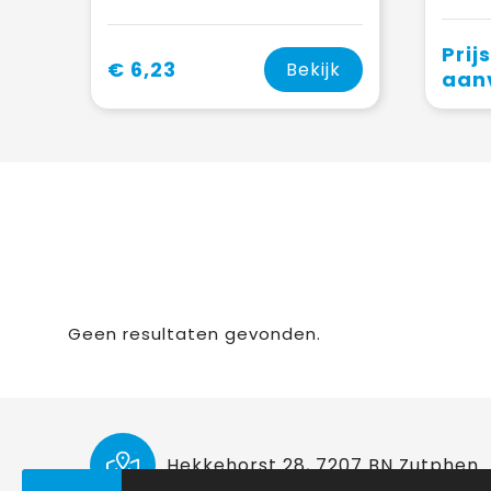
Prij
€ 6,23
Bekijk
aan
Geen resultaten gevonden.
Hekkehorst 28, 7207 BN Zutphen