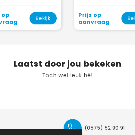
s op
Prijs op
Bekijk
Be
vraag
aanvraag
Laatst door jou bekeken
Toch wel leuk hé!
(0575) 52 90 91