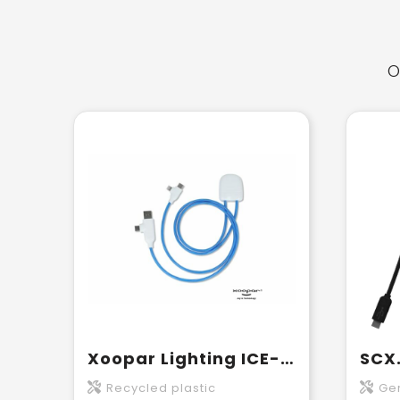
O
Xoopar Lighting ICE-C Oplaadkabel
Recycled plastic
Gerecy