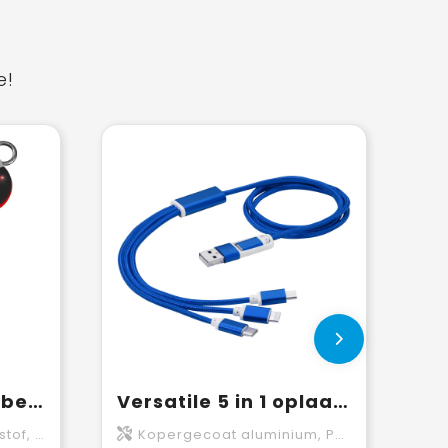
e!
SCX.design C16 kabel met oplichtende ring
Versatile 5 in 1 oplaadkabel
tof, Metaal
Kopergecoat aluminium, Polyester