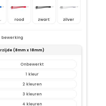
blauw
rood
zwart
zilver
je bewerking
rzijde (8mm x 18mm)
Onbewerkt
1
2
3
4