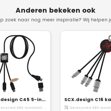
Anderen bekeken ook
p zoek naar nog meer inspiratie? Wij helpen j
SCX.design C45 5-in-1 oplaadkabel van rPET met gegevensoverdracht
cled ABS-kunststof, Gerecycled PET-kunststof
Gerecycled ABS-kunststof, Gerecycled PET-kunsts