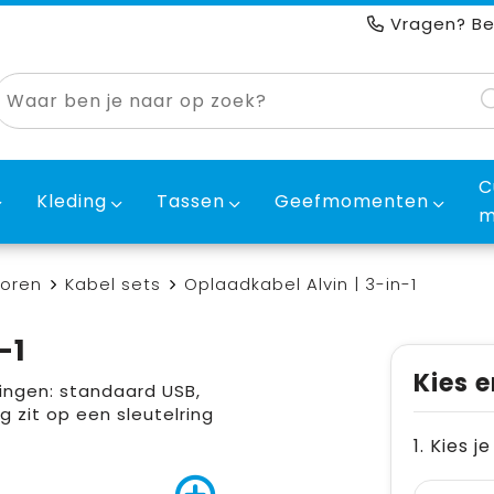
Vragen? Be
C
Kleding
Tassen
Geefmomenten
m
horen
Kabel sets
Oplaadkabel Alvin | 3-in-1
-1
Kies e
tingen: standaard USB,
 zit op een sleutelring
1. Kies j