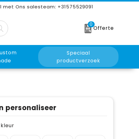
l met Ons salesteam: +31575529091
0
Offerte
ustom
Speciaal
ade
productverzoek
n personaliseer
e kleur