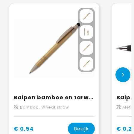
Balpen bamboe en tarwestro met stylus
Balpe
Bamboo, Wheat straw
Meta
€ 0,54
€ 0,2
Bekijk