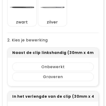
Vrije tijd en Strand
Draagtassen
Waterflesjes
Golftassen
zwart
zilver
Winterse inspiratie
Trolleys
Themapakketten
Goodiebags
2. Kies je bewerking
Naast de clip linkshandig (30mm x 4mm)
Onbewerkt
Graveren
In het verlengde van de clip (30mm x 4mm)