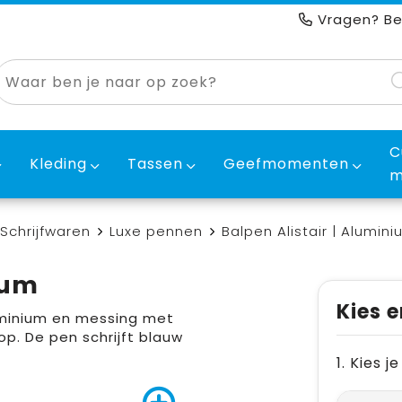
Vragen? Be
C
Kleding
Tassen
Geefmomenten
m
Schrijfwaren
Luxe pennen
Balpen Alistair | Alumin
ium
Kies e
minium en messing met
op. De pen schrijft blauw
1. Kies 