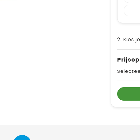
2. Kies j
Prijso
Selectee