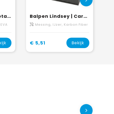
Balpen Malika | Metaal
Balpen Lindsey | Carbon
 EVA
Messing, IJzer, Karbon Fiber
€ 5,51
kijk
Bekijk