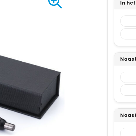
In he
Naast
Naast