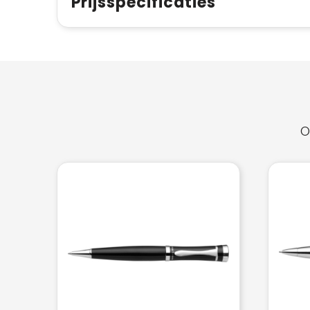
Prijsspecificaties
O