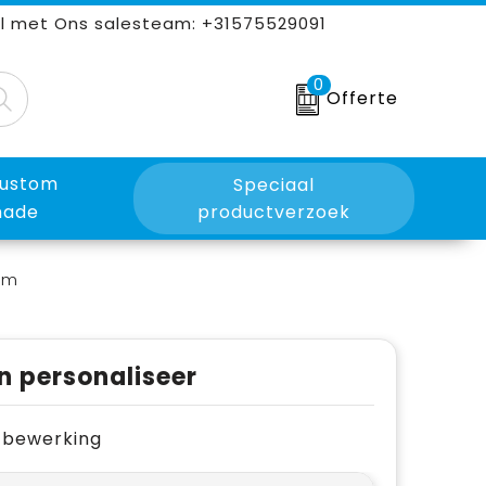
l met Ons salesteam: +31575529091
0
Offerte
ustom
Speciaal
ade
productverzoek
ium
n personaliseer
je bewerking