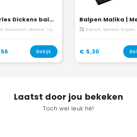
Charles Dickens balpen Adrian | Metaal
 Kunststof, Metaal, IJzer, Nikkel, Velours
Karton, Metaal, Koper,
,56
€ 5,30
Bekijk
Be
Laatst door jou bekeken
Toch wel leuk hé!