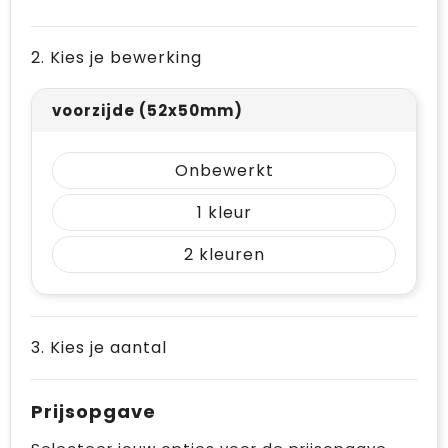
Vrije tijd en Strand
Draagtassen
2. Kies je bewerking
Waterflesjes
Golftassen
Winterse inspiratie
Trolleys
voorzijde (52x50mm)
Themapakketten
Goodiebags
Onbewerkt
1
2
3. Kies je aantal
Prijsopgave