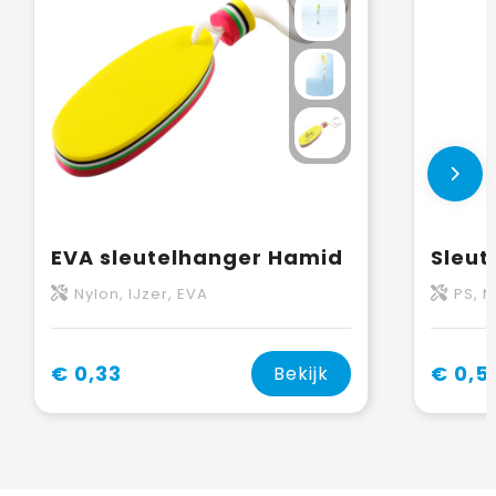
EVA sleutelhanger Hamid
Nylon, IJzer, EVA
PS, 
€ 0,33
€ 0,5
Bekijk