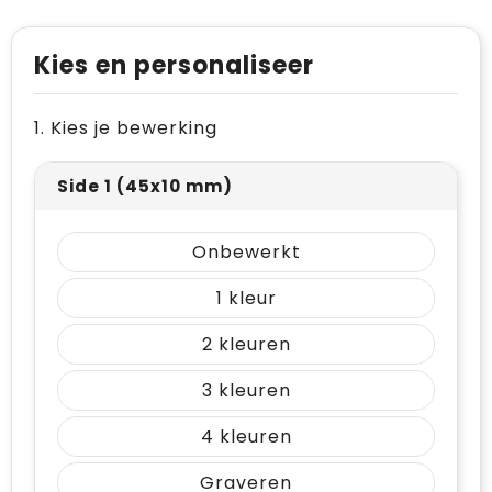
Levensmiddelen
Vesten
Schoenen
Opvouwbare tassen
Paraplu's
Reflecterende vesten
Papieren tassen
Kies en personaliseer
Persoonlijke verzorging
Gehoorbescherming
Reistassen
1. Kies je bewerking
Reisbenodigdheden
Rugzakken
Side 1 (45x10 mm)
Schrijfwaren
Schoenentassen
Onbewerkt
Sleutelhangers en Lanyards
Schoudertassen
1
Snoepgoed
Sporttassen
2
Spellen voor binnen en buiten
Strandtassen
3
Sport
Toilettassen
4
Veiligheid, Auto en Fiets
Waterbestendige tassen
Graveren