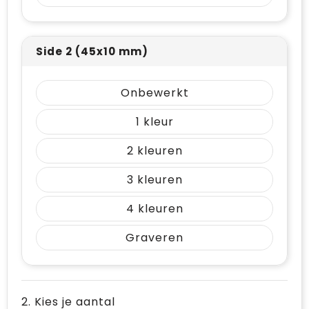
Vrije tijd en Strand
Draagtassen
Waterflesjes
Golftassen
Side 2 (45x10 mm)
Winterse inspiratie
Trolleys
Onbewerkt
Themapakketten
Goodiebags
1
2
3
4
Graveren
2. Kies je aantal