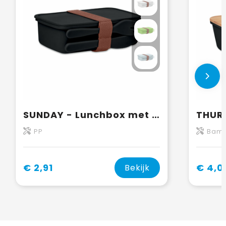
SUNDAY - Lunchbox met bestek
PP
Bam
€ 2,91
€ 4,0
Bekijk