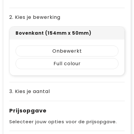
Vrije tijd en Strand
Draagtassen
2. Kies je bewerking
Waterflesjes
Golftassen
Winterse inspiratie
Trolleys
Bovenkant (154mm x 50mm)
Themapakketten
Goodiebags
Onbewerkt
Full colour
3. Kies je aantal
Prijsopgave
Selecteer jouw opties voor de prijsopgave.