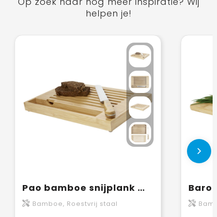
Op zoek naar nog meer inspiratie? Wij
helpen je!
Pao bamboe snijplank met mes
Baron
Bamboe, Roestvrij staal
Bam