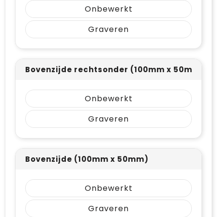
Vrije tijd en Strand
Draagtassen
Onbewerkt
Graveren
Waterflesjes
Golftassen
Winterse inspiratie
Trolleys
Bovenzijde rechtsonder (100mm x 50mm)
Themapakketten
Goodiebags
Onbewerkt
Graveren
Bovenzijde (100mm x 50mm)
Onbewerkt
Graveren