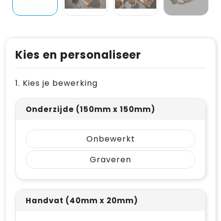
Levensmiddelen
Vesten
Schoenen
Opvouwbare tassen
Paraplu's
Reflecterende vesten
Papieren tassen
Persoonlijke verzorging
Gehoorbescherming
Reistassen
Kies en personaliseer
Reisbenodigdheden
Rugzakken
1. Kies je bewerking
Schrijfwaren
Schoenentassen
Onderzijde (150mm x 150mm)
Sleutelhangers en Lanyards
Schoudertassen
Snoepgoed
Sporttassen
Onbewerkt
Graveren
Spellen voor binnen en buiten
Strandtassen
Sport
Toilettassen
Handvat (40mm x 20mm)
Veiligheid, Auto en Fiets
Waterbestendige tassen