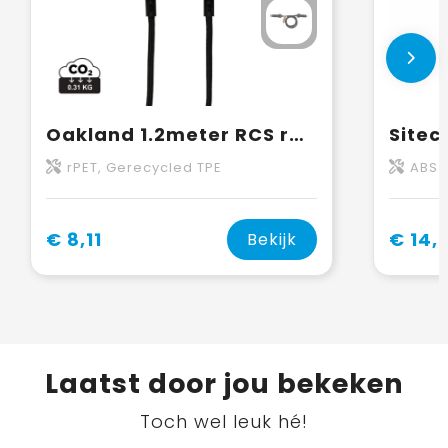
Oakland 1.2meter RCS rplastic 6-in-1 fast charging 45W kabel
rPET, Gerecycled TPE
ABS
€ 8,11
€ 14,
Bekijk
Laatst door jou bekeken
Toch wel leuk hé!