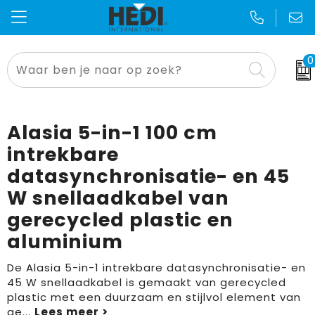
0
Thema's en geefmomenten
Kniebescherming
Badtextiel
Opbergtassen
Voetbal EK & WK
Alles voor de makelaar
Bodywarmer
Blazers
Crossbody tassen
Sinterklaas
Alasia 5-in-1 100 cm
Aanstekers
Broeken
Bodywarmers
Lunchtassen
Kerst
intrekbare
datasynchronisatie- en 45
Anti-stress
Caps, Hoeden en Mutsen
Broeken en Rokken
Accessoires voor tassen
Zomer
W snellaadkabel van
E.H.B.O.
Sjaals
Caps, Hoeden en Mutsen
Autotassen
Pasen
gerecycled plastic en
aluminium
Bidons en Sportflessen
Jassen
Gilets
Boodschappentassen
Dag van de zorg
De Alasia 5-in-1 intrekbare datasynchronisatie- en
Gereedschap
Kleding accessoires
Handschoenen en Sjaals
Collegetassen
Dag van de schoonmaker
45 W snellaadkabel is gemaakt van gerecycled
plastic met een duurzaam en stijlvol element van
Elektronica, Gadgets en USB
Ondergoed en Sokken
Jassen
Documententassen
Dag van de bouw
ge
...