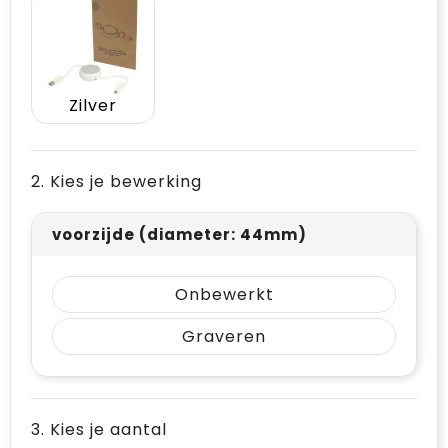
Vrije tijd en Strand
Draagtassen
Waterflesjes
Golftassen
Zilver
Winterse inspiratie
Trolleys
Themapakketten
Goodiebags
2. Kies je bewerking
voorzijde (diameter: 44mm)
Onbewerkt
Graveren
3. Kies je aantal