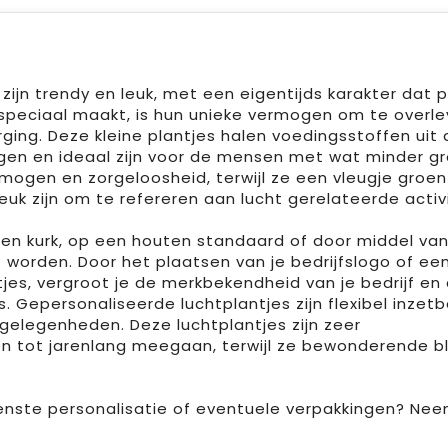
 zijn trendy en leuk, met een eigentijds karakter dat 
 speciaal maakt, is hun unieke vermogen om te overle
ing. Deze kleine plantjes halen voedingsstoffen uit 
rgen en ideaal zijn voor de mensen met wat minder g
mogen en zorgeloosheid, terwijl ze een vleugje groen
uk zijn om te refereren aan lucht gerelateerde activi
een kurk, op een houten standaard of door middel va
worden. Door het plaatsen van je bedrijfslogo of ee
es, vergroot je de merkbekendheid van je bedrijf en
s. Gepersonaliseerde luchtplantjes zijn flexibel inzet
gelegenheden. Deze luchtplantjes zijn zeer
n tot jarenlang meegaan, terwijl ze bewonderende bl
enste personalisatie of eventuele verpakkingen? Ne