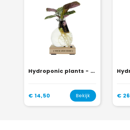
Hydroponic plants - Light plant in giftbox
€ 14,50
€ 26
Bekijk