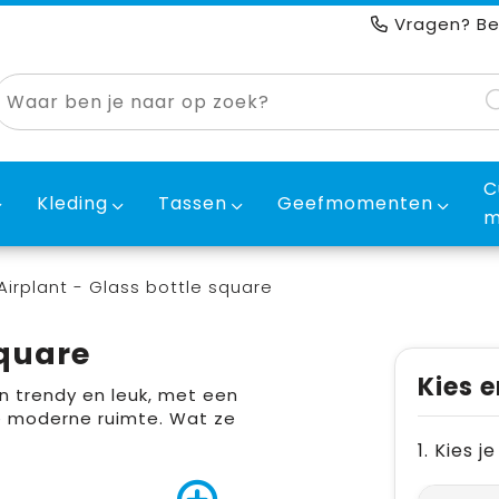
Vragen? Be
C
Kleding
Tassen
Geefmomenten
m
Airplant - Glass bottle square
square
Kies e
ijn trendy en leuk, met een
ke moderne ruimte. Wat ze
1. Kies 