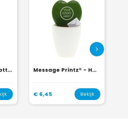
Airplant - Glass bottle large
Message Printz® - Hartjesplant
€ 6,45
kijk
Bekijk