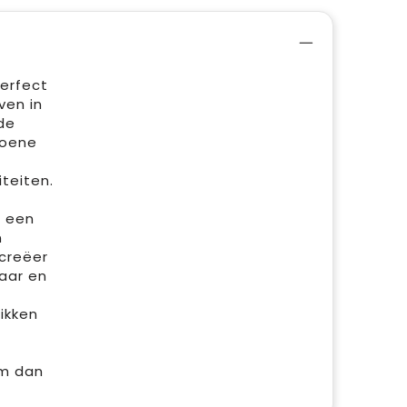
perfect
ven in
de
roene
teiten.
n een
n
 creëer
baar en
ikken
em dan