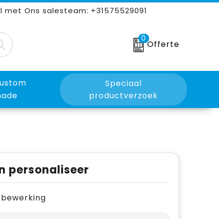
l met Ons salesteam: +31575529091
0
Offerte
ustom
Speciaal
ade
productverzoek
n personaliseer
je bewerking