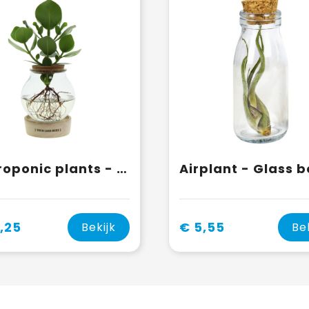
Hydroponic plants - Glass with LED light in giftbox
,25
€ 5,55
Bekijk
Be