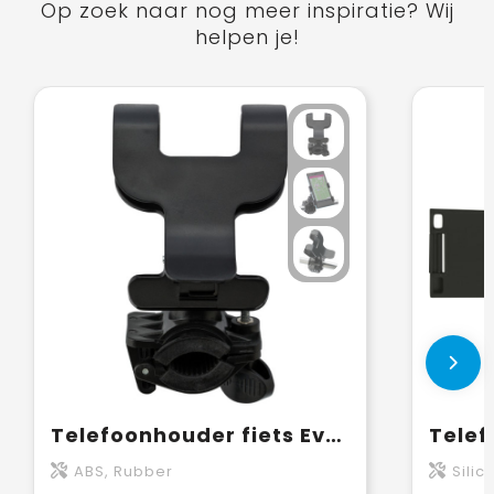
Op zoek naar nog meer inspiratie? Wij
helpen je!
Telefoonhouder fiets Everett
ABS, Rubber
Silic