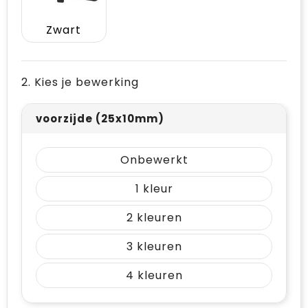
Vrije tijd en Strand
Draagtassen
Zwart
Waterflesjes
Golftassen
Winterse inspiratie
Trolleys
2. Kies je bewerking
Themapakketten
Goodiebags
voorzijde (25x10mm)
Onbewerkt
1
2
3
4