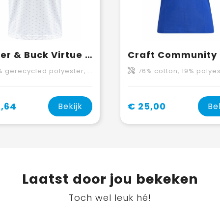
Cutter & Buck Virtue Polo Printed Heren
recycled polyester, 5% elastaan. CB DryTec™ UPF 25+.
76% cotton, 19% polyester, 5% el
,64
€ 25,00
Bekijk
Be
Laatst door jou bekeken
Toch wel leuk hé!