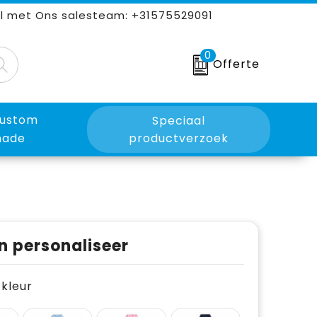
l met Ons salesteam: +31575529091
0
Offerte
ustom
Speciaal
ade
productverzoek
n personaliseer
e kleur