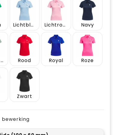
n
Lichtblauw
Lichtroze
Navy
Olijfgroen
Rood
Royal
Roze
Zwart
je bewerking