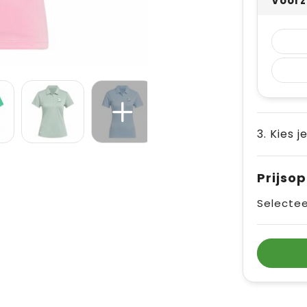
Voorz
3. Kies j
Prijso
Selectee