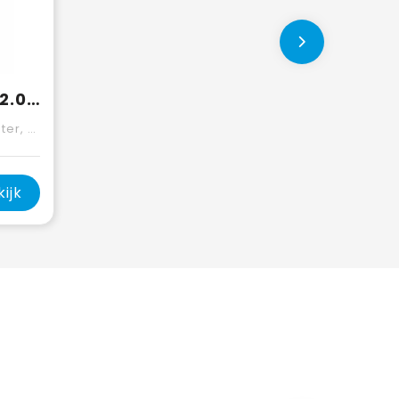
Craft Community 2.0 Polo W
astane.
kijk