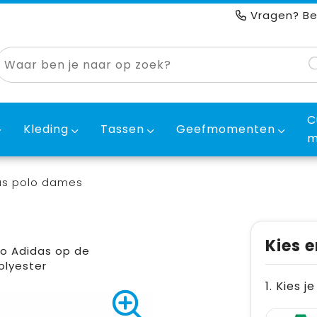
Vragen? Be
C
Kleding
Tassen
Geefmomenten
m
as polo dames
Kies e
go Adidas op de
olyester
1. Kies j