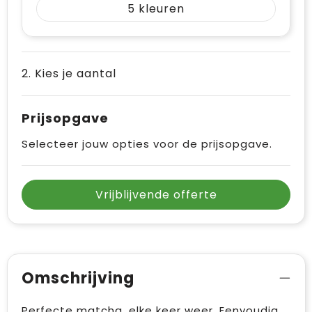
5
Vrije tijd en Strand
Draagtassen
Waterflesjes
Golftassen
2. Kies je aantal
Winterse inspiratie
Trolleys
Themapakketten
Goodiebags
Prijsopgave
Selecteer jouw opties voor de prijsopgave.
Vrijblijvende offerte
Omschrijving
Perfecte matcha, elke keer weer. Eenvoudig,