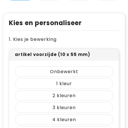
Levensmiddelen
Vesten
Schoenen
Opvouwbare tassen
Paraplu's
Reflecterende vesten
Papieren tassen
Kies en personaliseer
Persoonlijke verzorging
Gehoorbescherming
Reistassen
1. Kies je bewerking
Reisbenodigdheden
Rugzakken
Schrijfwaren
Schoenentassen
artikel voorzijde (10 x 55 mm)
Sleutelhangers en Lanyards
Schoudertassen
Onbewerkt
Snoepgoed
Sporttassen
1
Spellen voor binnen en buiten
Strandtassen
2
Sport
Toilettassen
3
Veiligheid, Auto en Fiets
Waterbestendige tassen
4