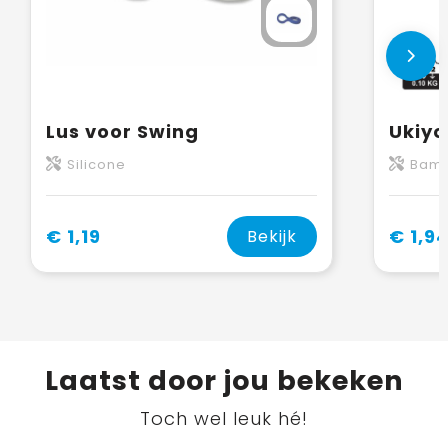
Lus voor Swing
Silicone
Bam
€ 1,19
€ 1,9
Bekijk
Laatst door jou bekeken
Toch wel leuk hé!