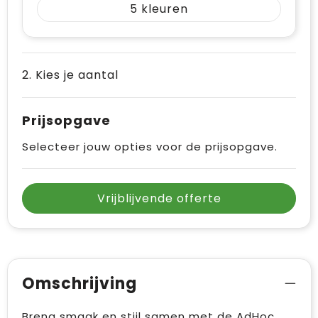
5
Vrije tijd en Strand
Draagtassen
Waterflesjes
Golftassen
2. Kies je aantal
Winterse inspiratie
Trolleys
Themapakketten
Goodiebags
Prijsopgave
Selecteer jouw opties voor de prijsopgave.
Vrijblijvende offerte
Omschrijving
Breng smaak en stijl samen met de AdHoc