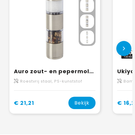
Auro zout- en pepermolen
Roestvrij staal, PS-kunststof
Bamb
€ 21,21
€ 16,
Bekijk