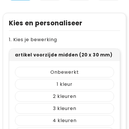
Levensmiddelen
Vesten
Schoenen
Opvouwbare tassen
Paraplu's
Reflecterende vesten
Papieren tassen
Kies en personaliseer
Persoonlijke verzorging
Gehoorbescherming
Reistassen
1. Kies je bewerking
Reisbenodigdheden
Rugzakken
Schrijfwaren
Schoenentassen
artikel voorzijde midden (20 x 30 mm)
Sleutelhangers en Lanyards
Schoudertassen
Onbewerkt
Snoepgoed
Sporttassen
1
Spellen voor binnen en buiten
Strandtassen
2
Sport
Toilettassen
3
Veiligheid, Auto en Fiets
Waterbestendige tassen
4