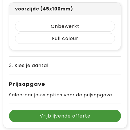
Vrije tijd en Strand
Draagtassen
voorzijde (45x100mm)
Waterflesjes
Golftassen
Onbewerkt
Winterse inspiratie
Trolleys
Full colour
Themapakketten
Goodiebags
3. Kies je aantal
Prijsopgave
Selecteer jouw opties voor de prijsopgave.
Vrijblijvende offerte