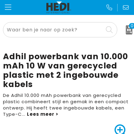
0
Thema's en geefmomenten
Kniebescherming
Badtextiel
Opbergtassen
Voetbal EK & WK
Alles voor de makelaar
Bodywarmer
Blazers
Crossbody tassen
Sinterklaas
Adhil powerbank van 10.000
Aanstekers
Broeken
Bodywarmers
Lunchtassen
Kerst
mAh 10 W van gerecycled
plastic met 2 ingebouwde
Anti-stress
Caps, Hoeden en Mutsen
Broeken en Rokken
Accessoires voor tassen
Zomer
kabels
E.H.B.O.
Sjaals
Caps, Hoeden en Mutsen
Autotassen
Pasen
De Adhil 10.000 mAh powerbank van gerecycled
plastic combineert stijl en gemak in een compact
Bidons en Sportflessen
Jassen
Gilets
Boodschappentassen
Dag van de zorg
ontwerp. Hij heeft twee ingebouwde kabels, een
Type-C
...
Gereedschap
Kleding accessoires
Handschoenen en Sjaals
Collegetassen
Dag van de schoonmaker
Elektronica, Gadgets en USB
Ondergoed en Sokken
Jassen
Documententassen
Dag van de bouw