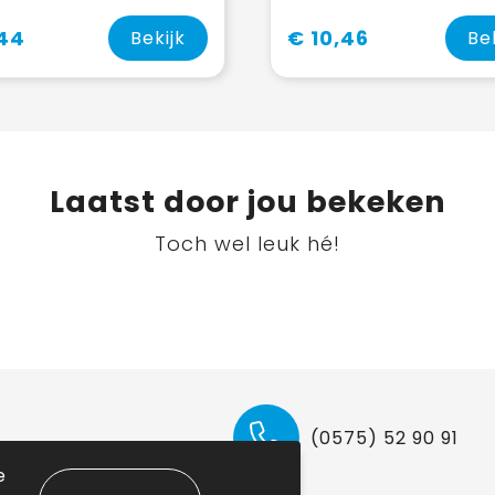
,44
€ 10,46
Bekijk
Be
Laatst door jou bekeken
Toch wel leuk hé!
(0575) 52 90 91
e