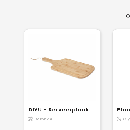
O
DIYU - Serveerplank
Bamboe
Ol