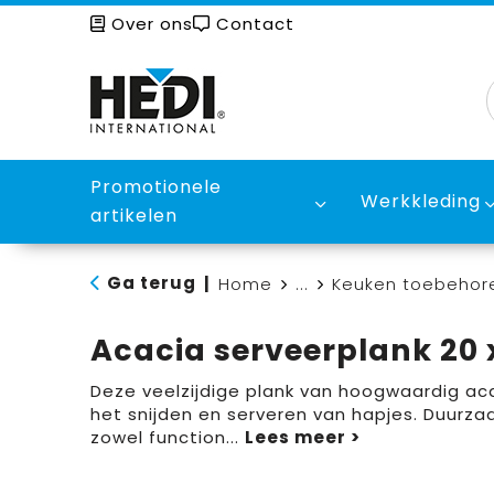
Over ons
Contact
Promotionele
Werkkleding
artikelen
Ga terug
|
Home
...
Keuken toebehor
Acacia serveerplank 20 x
Deze veelzijdige plank van hoogwaardig aca
het snijden en serveren van hapjes. Duurzaam
zowel function
...