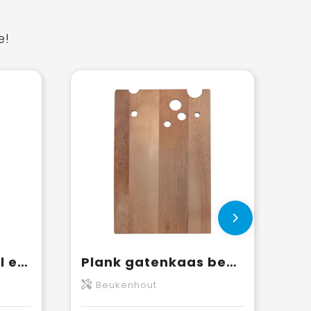
e!
Plank met sapgeul en 'oog' beuken 34x22 cm
Plank gatenkaas beuken 30x20 cm
Beukenhout