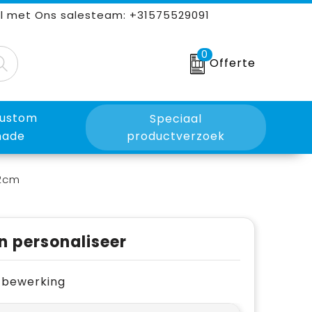
l met Ons salesteam: +31575529091
0
Offerte
ustom
Speciaal
ade
productverzoek
.2cm
n personaliseer
je bewerking