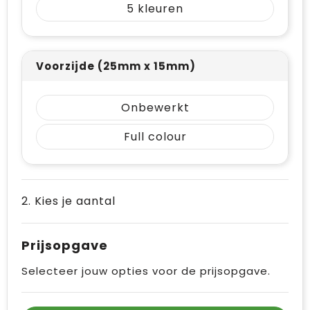
5
Vrije tijd en Strand
Draagtassen
Waterflesjes
Golftassen
Voorzijde (25mm x 15mm)
Winterse inspiratie
Trolleys
Themapakketten
Goodiebags
Onbewerkt
Full colour
2. Kies je aantal
Prijsopgave
Selecteer jouw opties voor de prijsopgave.