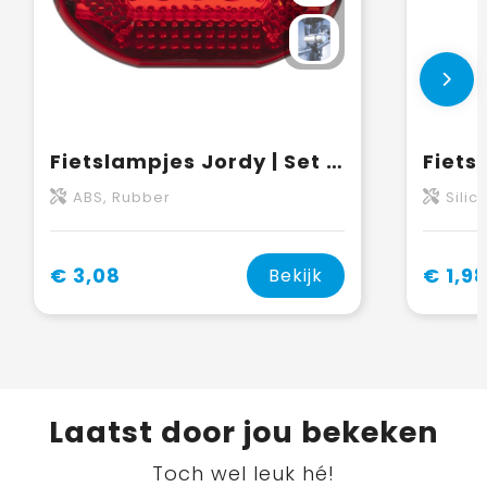
Fietslampjes Jordy | Set | LED
Fiets
ABS, Rubber
Silic
€ 3,08
€ 1,9
Bekijk
Laatst door jou bekeken
Toch wel leuk hé!