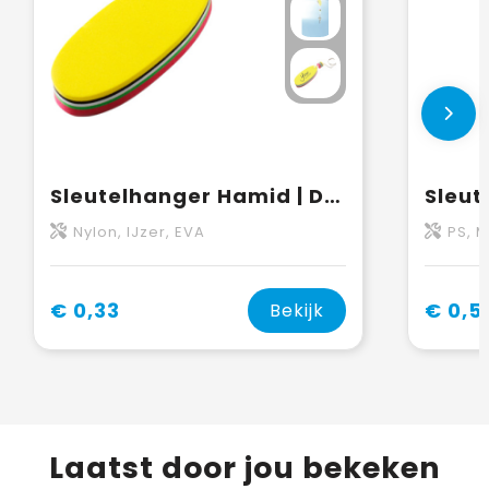
Sleutelhanger Hamid | Drijvend
Nylon, IJzer, EVA
PS, 
€ 0,33
€ 0,5
Bekijk
Laatst door jou bekeken