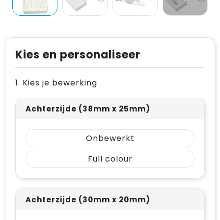
Levensmiddelen
Vesten
Schoenen
Opvouwbare tassen
Paraplu's
Reflecterende vesten
Papieren tassen
Persoonlijke verzorging
Gehoorbescherming
Reistassen
Kies en personaliseer
Reisbenodigdheden
Rugzakken
1. Kies je bewerking
Schrijfwaren
Schoenentassen
Achterzijde (38mm x 25mm)
Sleutelhangers en Lanyards
Schoudertassen
Snoepgoed
Sporttassen
Onbewerkt
Full colour
Spellen voor binnen en buiten
Strandtassen
Sport
Toilettassen
Achterzijde (30mm x 20mm)
Veiligheid, Auto en Fiets
Waterbestendige tassen