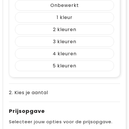
Vrije tijd en Strand
Draagtassen
Onbewerkt
1
Waterflesjes
Golftassen
2
Winterse inspiratie
Trolleys
3
Themapakketten
Goodiebags
4
5
2. Kies je aantal
Prijsopgave
Selecteer jouw opties voor de prijsopgave.