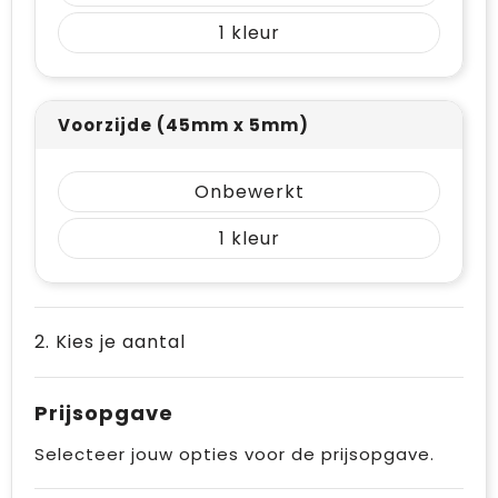
Vrije tijd en Strand
Draagtassen
1
Waterflesjes
Golftassen
Winterse inspiratie
Trolleys
Voorzijde (45mm x 5mm)
Themapakketten
Goodiebags
Onbewerkt
1
2. Kies je aantal
Prijsopgave
Selecteer jouw opties voor de prijsopgave.