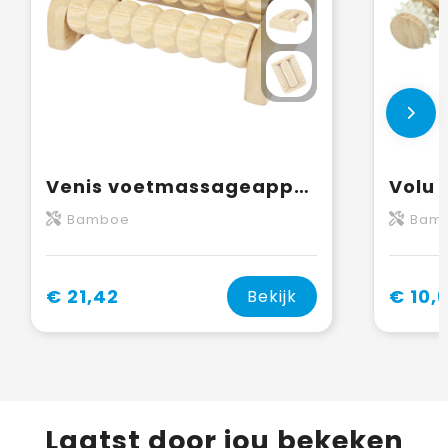
Venis voetmassageapparaat van bamboe
Bamboe
Bamb
€ 21,42
€ 10,
Bekijk
Laatst door jou bekeken