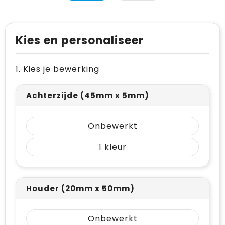
Levensmiddelen
Vesten
Schoenen
Opvouwbare tassen
Paraplu's
Reflecterende vesten
Papieren tassen
Kies en personaliseer
Persoonlijke verzorging
Gehoorbescherming
Reistassen
1. Kies je bewerking
Reisbenodigdheden
Rugzakken
Schrijfwaren
Schoenentassen
Achterzijde (45mm x 5mm)
Sleutelhangers en Lanyards
Schoudertassen
Onbewerkt
Snoepgoed
Sporttassen
1
Spellen voor binnen en buiten
Strandtassen
Sport
Toilettassen
Houder (20mm x 50mm)
Veiligheid, Auto en Fiets
Waterbestendige tassen
Onbewerkt