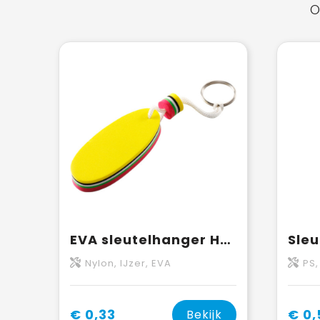
O
EVA sleutelhanger Hamid
Nylon, IJzer, EVA
PS,
€ 0,33
€ 0,
Bekijk