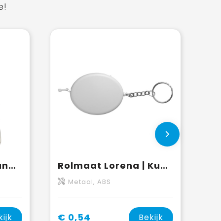
e!
Rolmaat sleutelhanger Dane | Kunststof | 2 meter | Huisvorm
Rolmaat Lorena | Kunststof | 1,5 meter
Metaal, ABS
€ 0,54
kijk
Bekijk