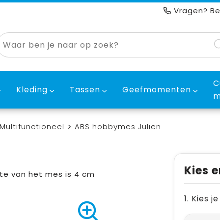
Vragen? Be
C
Kleding
Tassen
Geefmomenten
m
Multifunctioneel
ABS hobbymes Julien
Kies e
te van het mes is 4 cm
1. Kies 