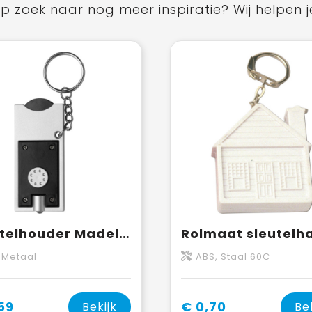
p zoek naar nog meer inspiratie? Wij helpen j
Sleutelhouder Madeleine | LED | Munt
 Metaal
ABS, Staal 60C
59
€ 0,70
Bekijk
Be