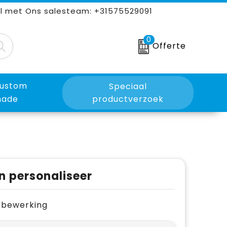
l met Ons salesteam: +31575529091
0
Offerte
ustom
Speciaal
ade
productverzoek
n personaliseer
je bewerking