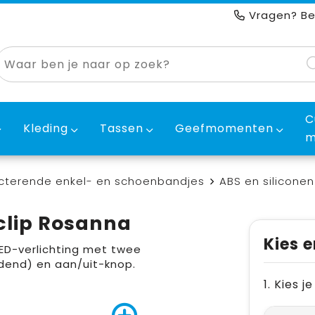
Vragen? Be
C
Kleding
Tassen
Geefmomenten
m
cterende enkel- en schoenbandjes
ABS en silicone
clip Rosanna
Kies e
 LED-verlichting met twee
ndend) en aan/uit-knop.
1. Kies 