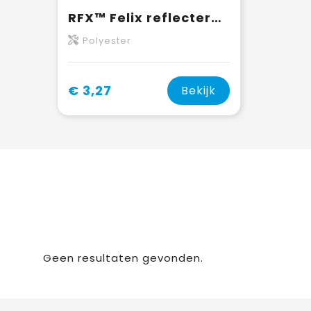
RFX™ Felix reflecterende slap wrap
Polyester
€ 3,27
Bekijk
Geen resultaten gevonden.