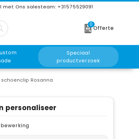
l met Ons salesteam: +31575529091
0
Offerte
ustom
Speciaal
ade
productverzoek
n schoenclip Rosanna
n personaliseer
je bewerking