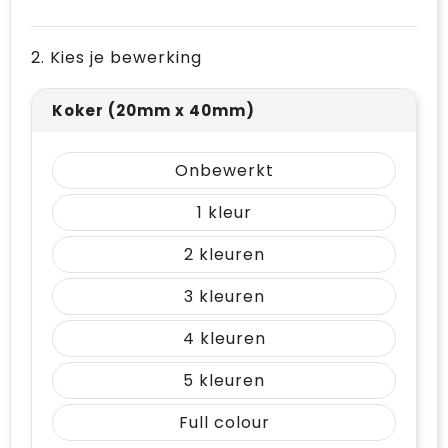
Vrije tijd en Strand
Draagtassen
2. Kies je bewerking
Waterflesjes
Golftassen
Winterse inspiratie
Trolleys
Koker (20mm x 40mm)
Themapakketten
Goodiebags
Onbewerkt
1
2
3
4
5
Full colour