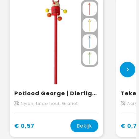
Potlood George | Dierfiguur
Nylon, Linde hout, Grafiet
Acryl, 
€ 0,57
€ 0,7
Bekijk