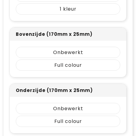
Vrije tijd en Strand
Draagtassen
1
Waterflesjes
Golftassen
Winterse inspiratie
Trolleys
Bovenzijde (170mm x 25mm)
Themapakketten
Goodiebags
Onbewerkt
Full colour
Onderzijde (170mm x 25mm)
Onbewerkt
Full colour