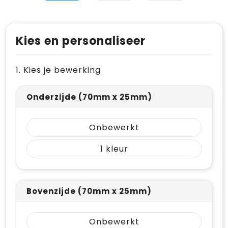
Levensmiddelen
Vesten
Schoenen
Opvouwbare tassen
Paraplu's
Reflecterende vesten
Papieren tassen
Kies en personaliseer
Persoonlijke verzorging
Gehoorbescherming
Reistassen
1. Kies je bewerking
Reisbenodigdheden
Rugzakken
Schrijfwaren
Schoenentassen
Onderzijde (70mm x 25mm)
Sleutelhangers en Lanyards
Schoudertassen
Onbewerkt
Snoepgoed
Sporttassen
1
Spellen voor binnen en buiten
Strandtassen
Sport
Toilettassen
Bovenzijde (70mm x 25mm)
Veiligheid, Auto en Fiets
Waterbestendige tassen
Onbewerkt