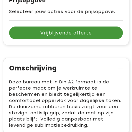
Prijsopgave
Vrije tijd en Strand
Draagtassen
Selecteer jouw opties voor de prijsopgave.
Waterflesjes
Golftassen
Winterse inspiratie
Trolleys
Vrijblijvende offerte
Themapakketten
Goodiebags
Omschrijving
Deze bureau mat in Din A2 formaat is de
perfecte maat om je werkruimte te
beschermen en biedt tegelijkertijd een
comfortabel oppervlak voor dagelijkse taken.
De duurzame rubberen basis zorgt voor een
stevige, antislip grip, zodat de mat op zijn
plaats blijft. Volledig aanpasbaar met
levendige sublimatiebedrukking.