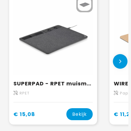
SUPERPAD - RPET muismat 15W oplader
RPET
Papi
€ 15,08
€ 11,2
Bekijk