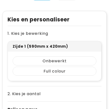
Levensmiddelen
Vesten
Schoenen
Opvouwbare tassen
Paraplu's
Reflecterende vesten
Papieren tassen
Kies en personaliseer
Persoonlijke verzorging
Gehoorbescherming
Reistassen
1. Kies je bewerking
Reisbenodigdheden
Rugzakken
Schrijfwaren
Schoenentassen
Zijde 1 (590mm x 420mm)
Sleutelhangers en Lanyards
Schoudertassen
Onbewerkt
Snoepgoed
Sporttassen
Full colour
Spellen voor binnen en buiten
Strandtassen
Sport
Toilettassen
2. Kies je aantal
Veiligheid, Auto en Fiets
Waterbestendige tassen