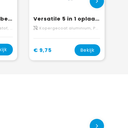
SCX.design C16 kabel met oplichtende ring
Versatile 5 in 1 oplaadkabel
tof, Metaal
Kopergecoat aluminium, Polyester
kijk
€ 9,75
Bekijk