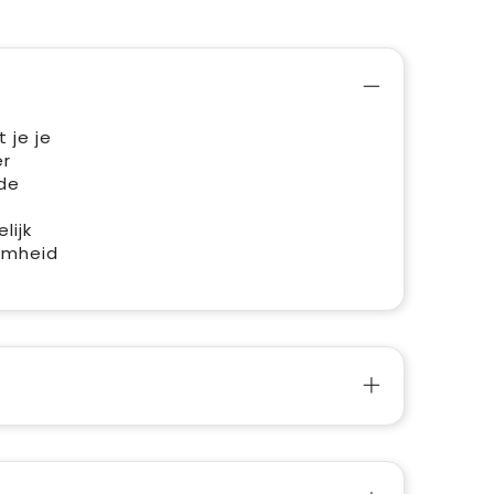
 je je
er
nde
lijk
aamheid