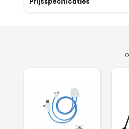
Prijsspecificaties
O