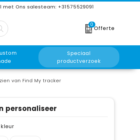
l met Ons salesteam: +31575529091
0
Offerte
ustom
Speciaal
ade
productverzoek
ien van Find My tracker
n personaliseer
e kleur