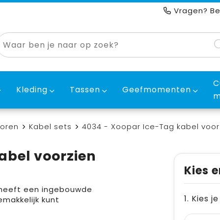
Vragen? Be
C
Kleding
Tassen
Geefmomenten
m
horen
Kabel sets
4034 - Xoopar Ice-Tag kabel voorz
abel voorzien
Kies e
 heeft een ingebouwde
1. Kies j
emakkelijk kunt