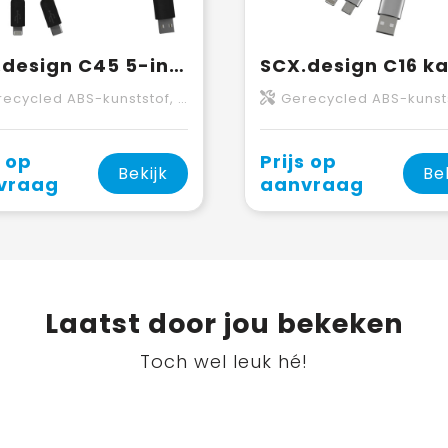
SCX.design C45 5-in-1 oplaadkabel van rPET met gegevensoverdracht
cled ABS-kunststof, Gerecycled PET-kunststof
Gerecycled ABS-kunststof, Gerecycled PET-kunsts
s op
Prijs op
Bekijk
Be
vraag
aanvraag
Laatst door jou bekeken
Toch wel leuk hé!