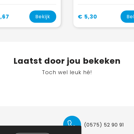
,67
€ 5,30
Bekijk
Be
Laatst door jou bekeken
Toch wel leuk hé!
(0575) 52 90 91