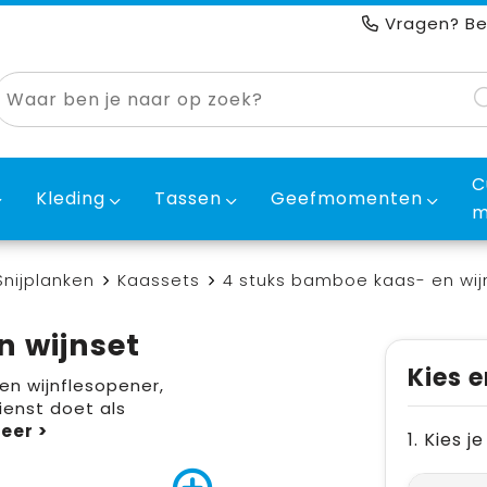
Vragen? Be
C
Kleding
Tassen
Geefmomenten
m
nijplanken
Kaassets
4 stuks bamboe kaas- en wij
n wijnset
Kies e
en wijnflesopener,
enst doet als
1. Kies 