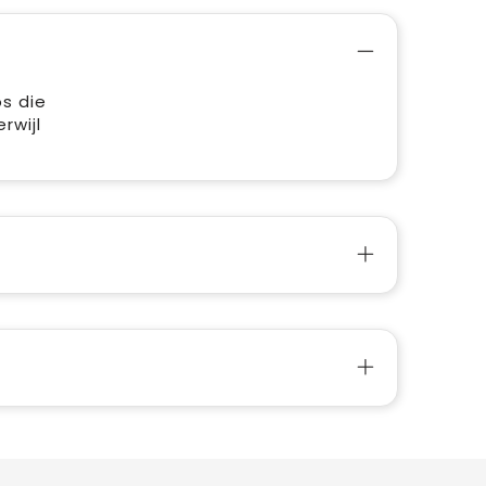
s die
rwijl