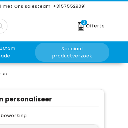
l met Ons salesteam: +31575529091
0
Offerte
ustom
Speciaal
ade
productverzoek
nset
n personaliseer
je bewerking