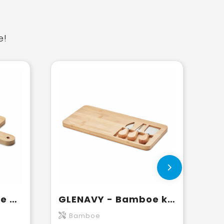
e!
DARFIELD - Bamboe kaasplank met mes
GLENAVY - Bamboe kaasplank set
Bamboe