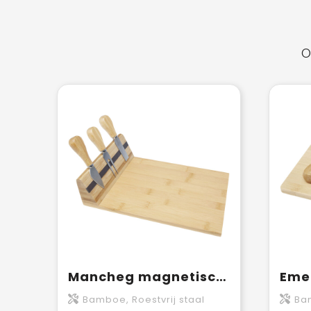
O
Mancheg magnetische kaasplank van bamboe en bestek
Bamboe, Roestvrij staal
Bam