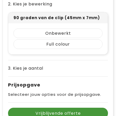
2. Kies je bewerking
Vrije tijd en Strand
Draagtassen
Waterflesjes
Golftassen
90 graden van de clip (45mm x 7mm)
Winterse inspiratie
Trolleys
Onbewerkt
Themapakketten
Goodiebags
Full colour
3. Kies je aantal
Prijsopgave
Selecteer jouw opties voor de prijsopgave.
Vrijblijvende offerte