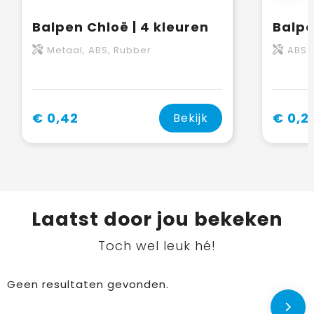
Balpen Chloë | 4 kleuren
Balpe
Metaal, ABS, Rubber
ABS
€ 0,42
€ 0,2
Bekijk
Laatst door jou bekeken
Toch wel leuk hé!
Geen resultaten gevonden.