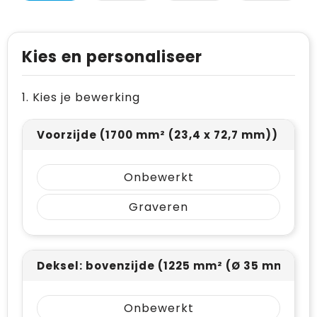
Levensmiddelen
Vesten
Schoenen
Opvouwbare tassen
Paraplu's
Reflecterende vesten
Papieren tassen
Kies en personaliseer
Persoonlijke verzorging
Gehoorbescherming
Reistassen
1. Kies je bewerking
Reisbenodigdheden
Rugzakken
Schrijfwaren
Schoenentassen
Voorzijde (1700 mm² (23,4 x 72,7 mm))
Sleutelhangers en Lanyards
Schoudertassen
Onbewerkt
Snoepgoed
Sporttassen
Graveren
Spellen voor binnen en buiten
Strandtassen
Sport
Toilettassen
Deksel: bovenzijde (1225 mm² (Ø 35 mm))
Veiligheid, Auto en Fiets
Waterbestendige tassen
Onbewerkt