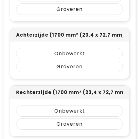
Vrije tijd en Strand
Draagtassen
Graveren
Waterflesjes
Golftassen
Winterse inspiratie
Trolleys
Achterzijde (1700 mm² (23,4 x 72,7 mm))
Themapakketten
Goodiebags
Onbewerkt
Graveren
Rechterzijde (1700 mm² (23,4 x 72,7 mm))
Onbewerkt
Graveren