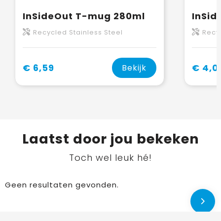
InSideOut T-mug 280ml
InSid
Recycled Stainless Steel
Recyc
€ 6,59
€ 4,0
Bekijk
Laatst door jou bekeken
Toch wel leuk hé!
Geen resultaten gevonden.