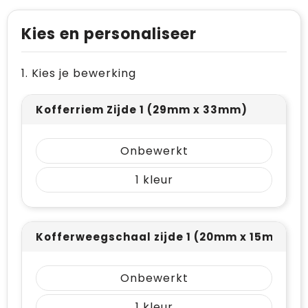
Levensmiddelen
Vesten
Schoenen
Opvouwbare tassen
Kies en personaliseer
Paraplu's
Reflecterende vesten
Papieren tassen
Persoonlijke verzorging
Gehoorbescherming
Reistassen
1. Kies je bewerking
Reisbenodigdheden
Rugzakken
Kofferriem Zijde 1 (29mm x 33mm)
Schrijfwaren
Schoenentassen
Onbewerkt
Sleutelhangers en Lanyards
Schoudertassen
1
Snoepgoed
Sporttassen
Spellen voor binnen en buiten
Strandtassen
Kofferweegschaal zijde 1 (20mm x 15mm)
Sport
Toilettassen
Onbewerkt
Veiligheid, Auto en Fiets
Waterbestendige tassen
1