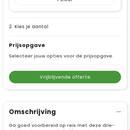
Vrije tijd en Strand
Draagtassen
Waterflesjes
Golftassen
2. Kies je aantal
Winterse inspiratie
Trolleys
Themapakketten
Goodiebags
Prijsopgave
Selecteer jouw opties voor de prijsopgave.
Vrijblijvende offerte
Omschrijving
Ga goed voorbereid op reis met deze drie-