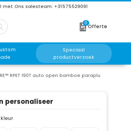
l met Ons salesteam: +31575529091
0
Offerte
ustom
Speciaal
ade
productverzoek
RE™ RPET 190T auto open bamboe paraplu
n personaliseer
e kleur