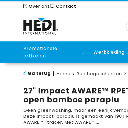
Over ons
Contact
Promotionele
Werkkleding
artikelen
Ga terug
|
Home
Relatiegeschenken
27" Impact AWARE™ RPET
open bamboe paraplu
Geen greenwashing, maar een eerlijk verha
Deze Impact-paraplu is gemaakt van 190T
AWARE™ -tracer. Met AWARE™ …