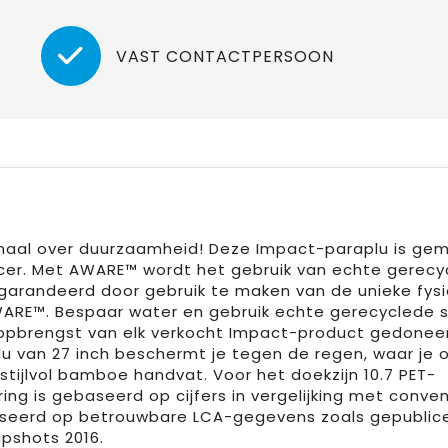
VAST CONTACTPERSOON
rhaal over duurzaamheid! Deze Impact-paraplu is ge
er. Met AWARE™ wordt het gebruik van echte gerecy
garandeerd door gebruik te maken van de unieke fys
WARE™. Bespaar water en gebruik echte gerecyclede s
opbrengst van elk verkocht Impact-product gedonee
u van 27 inch beschermt je tegen de regen, waar je 
stijlvol bamboe handvat. Voor het doekzijn 10.7 PET-
ng is gebaseerd op cijfers in vergelijking met conve
baseerd op betrouwbare LCA-gegevens zoals gepublic
apshots 2016.