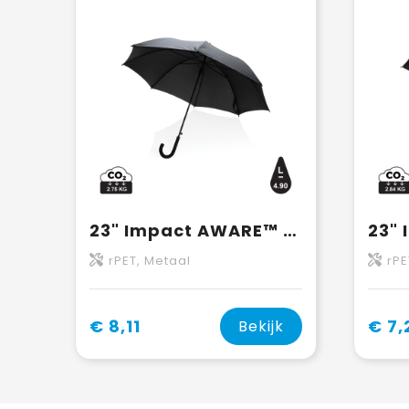
23" Impact AWARE™ RPET 190T standard auto open paraplu
rPET, Metaal
rPE
€ 8,11
€ 7,
Bekijk