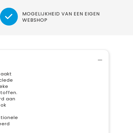
MOGELIJKHEID VAN EEN EIGEN
WEBSHOP
maakt
clede
ieke
toffen.
rd aan
ook
ntionele
eerd