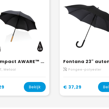
23" Impact AWARE™ RPET 190T auto open bamboe paraplu
T, Metaal
Pongee-polyester
29
€ 37,29
Bekijk
Be