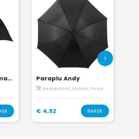
Fontana 23" automatische paraplu met carbon look en gebogen handvat
Paraplu Andy
Beukenhout, Metaal, Polyester 190T
€ 4,92
kijk
Bekijk