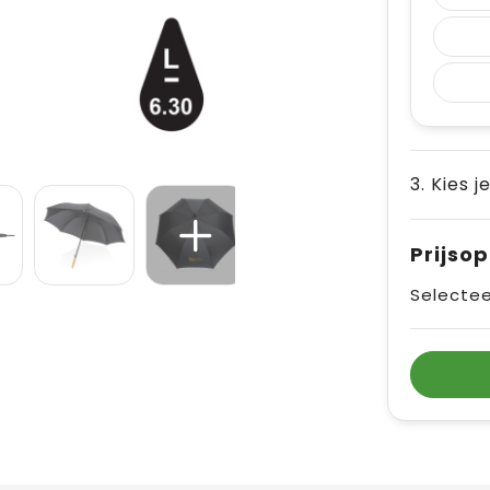
3. Kies j
Prijso
Selectee