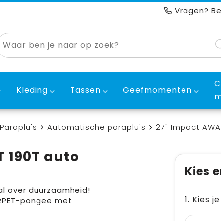
Vragen? Be
C
Kleding
Tassen
Geefmomenten
m
Paraplu's
Automatische paraplu's
27" Impact AWA
 190T auto
Kies e
al over duurzaamheid!
1. Kies j
 RPET-pongee met