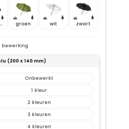
donkerblauw
groen
wit
zwart
je bewerking
lu (200 x 140 mm)
Onbewerkt
1
2
3
4