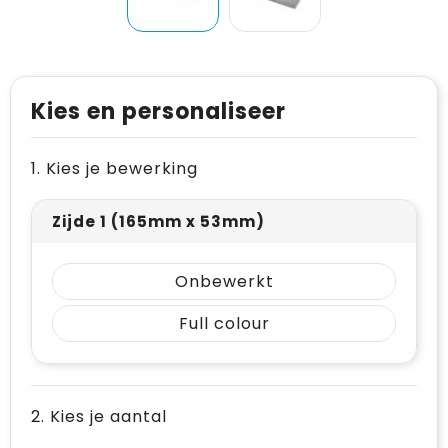
Levensmiddelen
Vesten
Schoenen
Opvouwbare tassen
Paraplu's
Reflecterende vesten
Papieren tassen
Persoonlijke verzorging
Gehoorbescherming
Reistassen
Kies en personaliseer
Reisbenodigdheden
Rugzakken
1. Kies je bewerking
Schrijfwaren
Schoenentassen
Zijde 1 (165mm x 53mm)
Sleutelhangers en Lanyards
Schoudertassen
Snoepgoed
Sporttassen
Onbewerkt
Full colour
Spellen voor binnen en buiten
Strandtassen
Sport
Toilettassen
2. Kies je aantal
Veiligheid, Auto en Fiets
Waterbestendige tassen