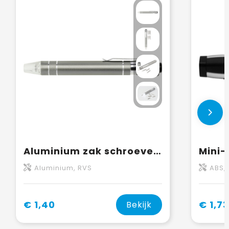
Aluminium zak schroevendraaier Paquita
Aluminium, RVS
ABS, 
€ 1,40
€ 1,73
Bekijk