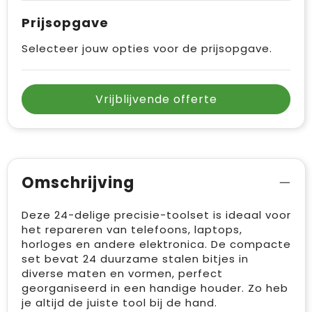
Vrije tijd en Strand
Draagtassen
Prijsopgave
Waterflesjes
Golftassen
Selecteer jouw opties voor de prijsopgave.
Winterse inspiratie
Trolleys
Vrijblijvende offerte
Themapakketten
Goodiebags
Omschrijving
Deze 24-delige precisie-toolset is ideaal voor
het repareren van telefoons, laptops,
horloges en andere elektronica. De compacte
set bevat 24 duurzame stalen bitjes in
diverse maten en vormen, perfect
georganiseerd in een handige houder. Zo heb
je altijd de juiste tool bij de hand.