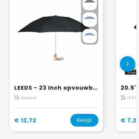
LEEDS - 23 Inch opvouwbare paraplu
Metaal
rPET,
€ 12,72
€ 7,2
Bekijk