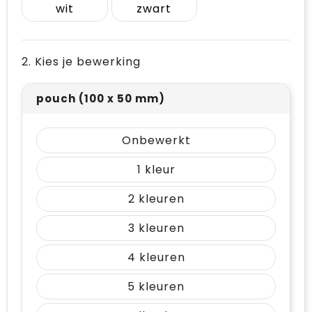
wit
zwart
Vrije tijd en Strand
Draagtassen
Waterflesjes
Golftassen
2. Kies je bewerking
Winterse inspiratie
Trolleys
pouch (100 x 50 mm)
Themapakketten
Goodiebags
Onbewerkt
1
2
3
4
5