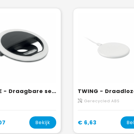
HELIE - Draagbare selfie ringlamp
Gerecycled ABS
07
€ 6,63
Bekijk
Be