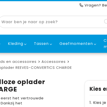
Vragen? Be
C
Kleding
Tassen
Geefmomenten
m
ds en accessoires
Accessoires
e oplader REEVES-CONVERTICS CHARGE
dloze oplader
ARGE
Kies e
 eerst het vertrouwde
1. Kies j
Dankzij het