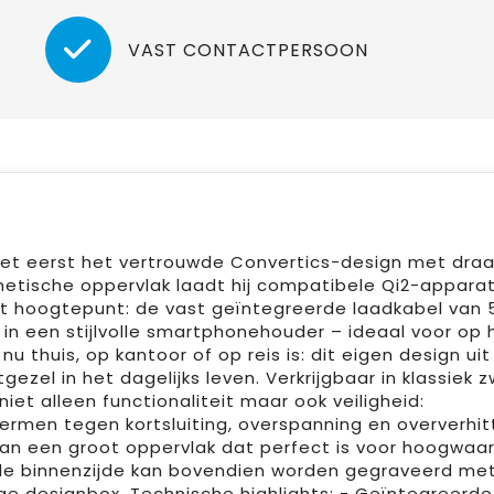
VAST CONTACTPERSOON
et eerst het vertrouwde Convertics-design met dra
netische oppervlak laadt hij compatibele Qi2-appara
et hoogtepunt: de vast geïntegreerde laadkabel van 
 in een stijlvolle smartphonehouder – ideaal voor op 
u thuis, op kantoor of op reis is: dit eigen design uit
zel in het dagelijks leven. Verkrijgbaar in klassiek z
et alleen functionaliteit maar ook veiligheid:
ermen tegen kortsluiting, overspanning en oververhitt
an een groot oppervlak dat perfect is voor hoogwaa
n de binnenzijde kan bovendien worden gegraveerd me
ge designbox. Technische highlights: - Geïntegreerde