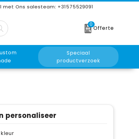
l met Ons salesteam: +31575529091
0
Offerte
ustom
Speciaal
ade
productverzoek
n personaliseer
e kleur