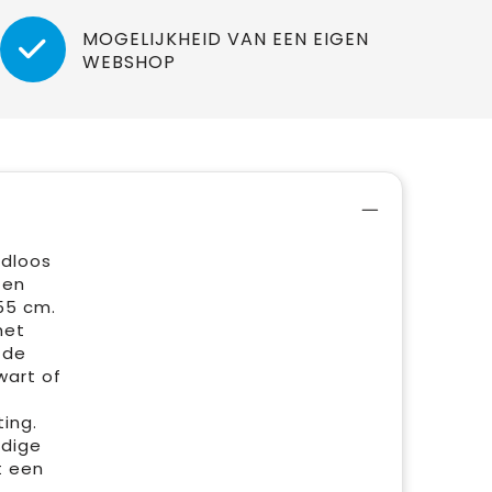
MOGELIJKHEID VAN EEN EIGEN
WEBSHOP
adloos
ten
55 cm.
het
 de
wart of
ing.
rdige
t een