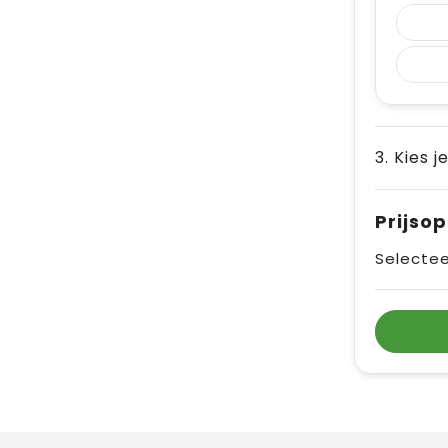
3. Kies j
Prijso
Selectee