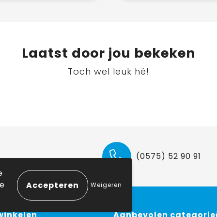
Laatst door jou bekeken
Toch wel leuk hé!
(0575) 52 90 91
e
ie
Weigeren
 winkelen
Aanbevolen categorie