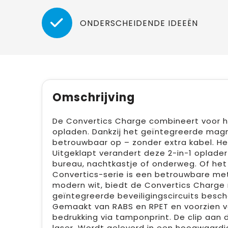
ONDERSCHEIDENDE IDEEËN
Omschrijving
De Convertics Charge combineert voor h
opladen. Dankzij het geïntegreerde mag
betrouwbaar op – zonder extra kabel. H
Uitgeklapt verandert deze 2-in-1 oplader
bureau, nachtkastje of onderweg. Of het n
Convertics-serie is een betrouwbare metge
modern wit, biedt de Convertics Charge ni
geïntegreerde beveiligingscircuits besch
Gemaakt van RABS en RPET en voorzien v
bedrukking via tamponprint. De clip aa
laser. Wordt geleverd in een hoogwaardi