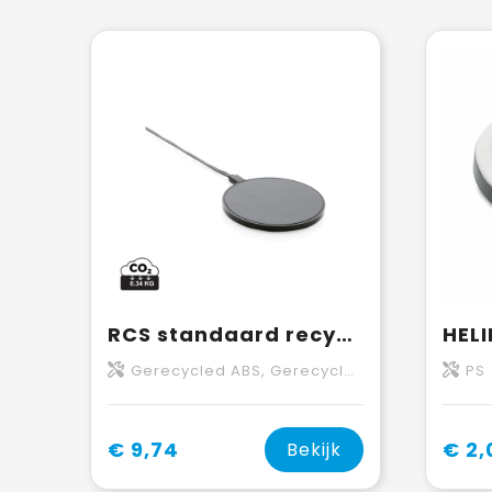
RCS standaard recycled plastic 10W draadloze lader
Gerecycled ABS, Gerecycled TPE
PS
€ 9,74
€ 2,
Bekijk