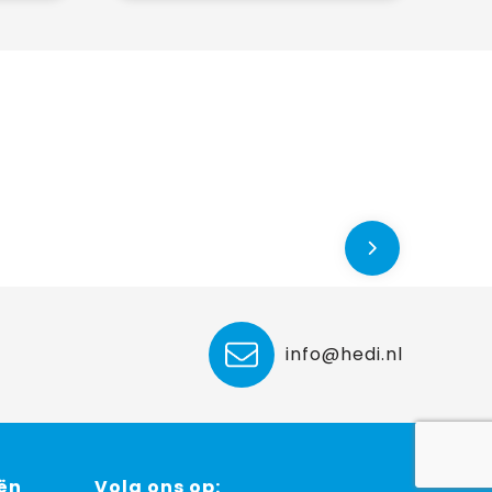
info@hedi.nl
ën
Volg ons op: