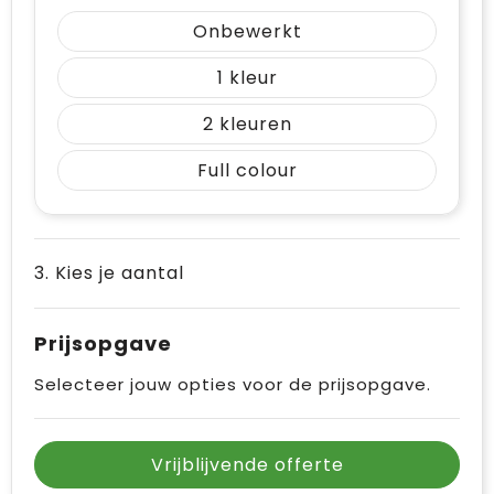
Vrije tijd en Strand
Draagtassen
Onbewerkt
Waterflesjes
Golftassen
1
Winterse inspiratie
Trolleys
2
Full colour
Themapakketten
Goodiebags
3. Kies je aantal
Prijsopgave
Selecteer jouw opties voor de prijsopgave.
Vrijblijvende offerte