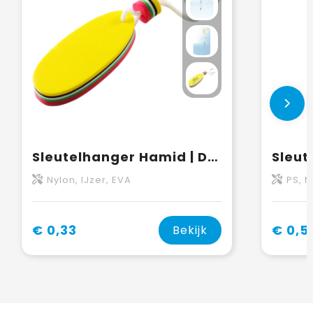
Sleutelhanger Hamid | Drijvend
Nylon, IJzer, EVA
PS, 
€ 0,33
€ 0,5
Bekijk