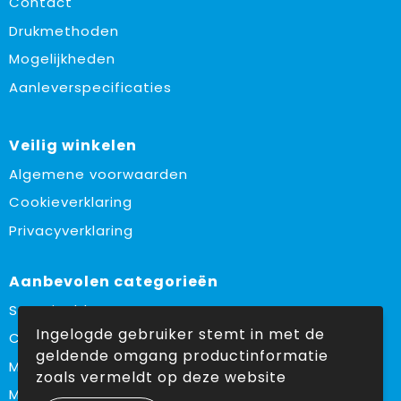
Contact
Drukmethoden
Mogelijkheden
Aanleverspecificaties
Veilig winkelen
Algemene voorwaarden
Cookieverklaring
Privacyverklaring
Aanbevolen categorieën
Sustainable
Ingelogde gebruiker stemt in met de
Custom made
geldende omgang productinformatie
Made in Europe
zoals vermeldt op deze website
Must haves