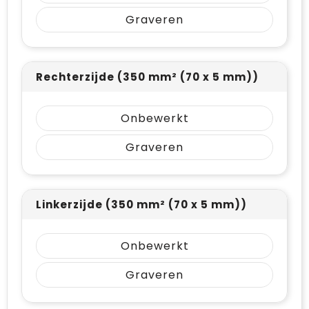
Vrije tijd en Strand
Draagtassen
Graveren
Waterflesjes
Golftassen
Winterse inspiratie
Trolleys
Rechterzijde (350 mm² (70 x 5 mm))
Themapakketten
Goodiebags
Onbewerkt
Graveren
Linkerzijde (350 mm² (70 x 5 mm))
Onbewerkt
Graveren