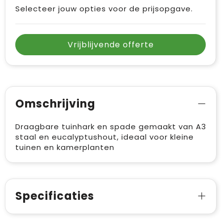
Vrije tijd en Strand
Draagtassen
Selecteer jouw opties voor de prijsopgave.
Waterflesjes
Golftassen
Vrijblijvende offerte
Winterse inspiratie
Trolleys
Themapakketten
Goodiebags
Omschrijving
Draagbare tuinhark en spade gemaakt van A3
staal en eucalyptushout, ideaal voor kleine
tuinen en kamerplanten
Specificaties