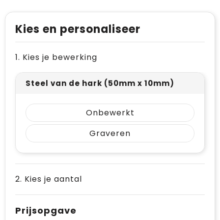
Levensmiddelen
Vesten
Schoenen
Opvouwbare tassen
Paraplu's
Reflecterende vesten
Papieren tassen
Kies en personaliseer
Persoonlijke verzorging
Gehoorbescherming
Reistassen
1. Kies je bewerking
Reisbenodigdheden
Rugzakken
Steel van de hark (50mm x 10mm)
Schrijfwaren
Schoenentassen
Onbewerkt
Sleutelhangers en Lanyards
Schoudertassen
Graveren
Snoepgoed
Sporttassen
Spellen voor binnen en buiten
Strandtassen
2. Kies je aantal
Sport
Toilettassen
Veiligheid, Auto en Fiets
Waterbestendige tassen
Prijsopgave