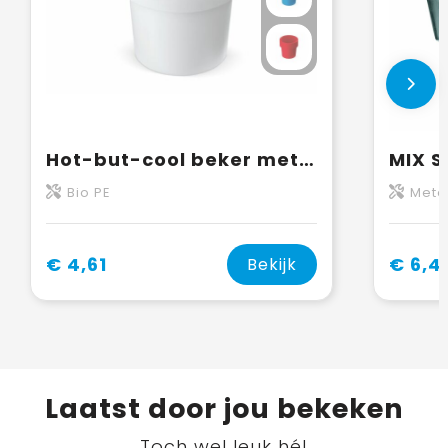
Hot-but-cool beker met aardbeien zaadjes
Bio PE
Meta
€ 4,61
€ 6,4
Bekijk
Laatst door jou bekeken
Toch wel leuk hé!